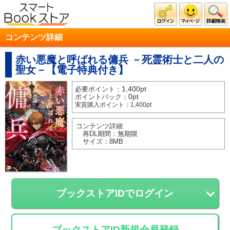
コンテンツ詳細
赤い悪魔と呼ばれる傭兵
－死霊術士と二人の
聖女－【電子特典付き】
1,400
pt
必要ポイント：
0
pt
ポイントバック：
実質購入ポイント：
1,400
pt
コンテンツ詳細
再DL期間：
無期限
サイズ：
8
MB
ブックストアIDでログイン
ブックストアID新規会員登録