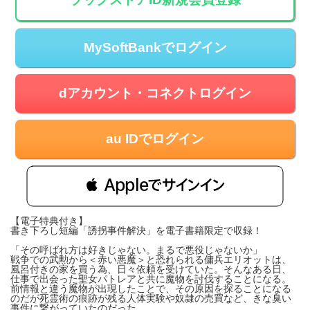
MySoftBankでログイン
dアカウント・コネクトログイン
au IDでログイン
 Appleでサインイン
【電子特典付き】
書き下ろし短編「誘拐事件解決」を電子書籍限定で収録！
「その呼ばれ方は好きじゃない。まるで悪役じゃないか」
戦争での武勲から＜赤い悪魔＞と恐れられる傭兵エリオットは、
風呂付きの家を買う為、日々依頼を受けていた。そんなある日、
仕事で出会った聖女パトレアと共に魔物を討伐することになる。
前情報と違う魔物が出現したことで、その原因を探ることになる
のだが死霊術の痕跡が残る人体実験や奴隷の売買など、きな臭い
事件に繋がっていたのだった。